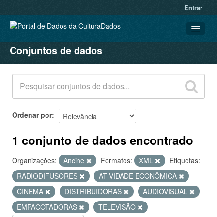
Entrar
Conjuntos de dados
CONJUNTOS DE DADOS
ORGANIZAÇÕES
GRUPOS
SOBRE
Ordenar por
1 conjunto de dados encontrado
Organizações:
Ancine
Formatos:
XML
Etiquetas:
RADIODIFUSORES
ATIVIDADE ECONÔMICA
CINEMA
DISTRIBUIDORAS
AUDIOVISUAL
EMPACOTADORAS
TELEVISÃO