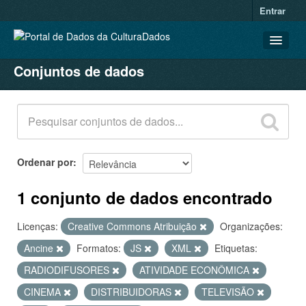
Entrar
Conjuntos de dados
CONJUNTOS DE DADOS
ORGANIZAÇÕES
GRUPOS
SOBRE
Ordenar por
1 conjunto de dados encontrado
Licenças:
Creative Commons Atribuição
Organizações:
Ancine
Formatos:
JS
XML
Etiquetas:
RADIODIFUSORES
ATIVIDADE ECONÔMICA
CINEMA
DISTRIBUIDORAS
TELEVISÃO