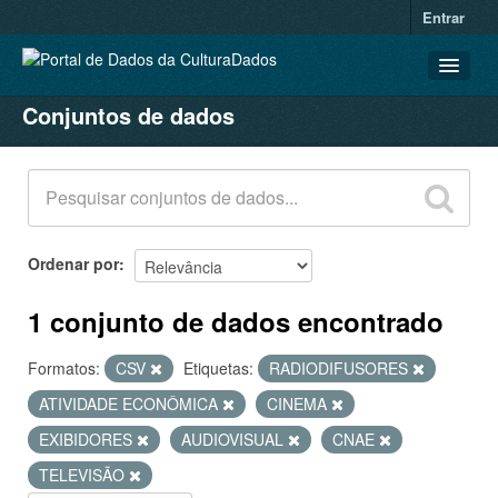
Entrar
Conjuntos de dados
CONJUNTOS DE DADOS
ORGANIZAÇÕES
GRUPOS
SOBRE
Ordenar por
1 conjunto de dados encontrado
Formatos:
CSV
Etiquetas:
RADIODIFUSORES
ATIVIDADE ECONÔMICA
CINEMA
EXIBIDORES
AUDIOVISUAL
CNAE
TELEVISÃO