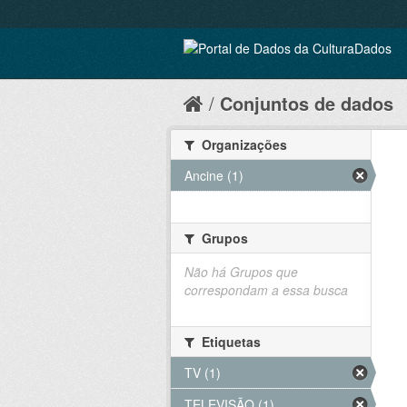
Conjuntos de dados
Organizações
Ancine (1)
Grupos
Não há Grupos que
correspondam a essa busca
Etiquetas
TV (1)
TELEVISÃO (1)