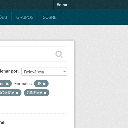
Entrar
ÕES
GRUPOS
SOBRE
denar por
ine
Formatos:
JS
ONÔMICA
CINEMA
ne