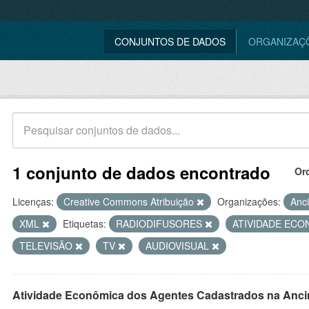
CONJUNTOS DE DADOS
ORGANIZAÇ
1 conjunto de dados encontrado
Or
Licenças:
Creative Commons Atribuição
Organizações:
Anc
XML
Etiquetas:
RADIODIFUSORES
ATIVIDADE EC
TELEVISÃO
TV
AUDIOVISUAL
Atividade Econômica dos Agentes Cadastrados na Anci