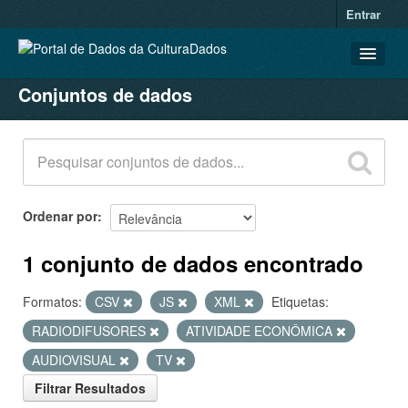
Entrar
Conjuntos de dados
CONJUNTOS DE DADOS
ORGANIZAÇÕES
GRUPOS
SOBRE
Ordenar por
1 conjunto de dados encontrado
Formatos:
CSV
JS
XML
Etiquetas:
RADIODIFUSORES
ATIVIDADE ECONÔMICA
AUDIOVISUAL
TV
Filtrar Resultados