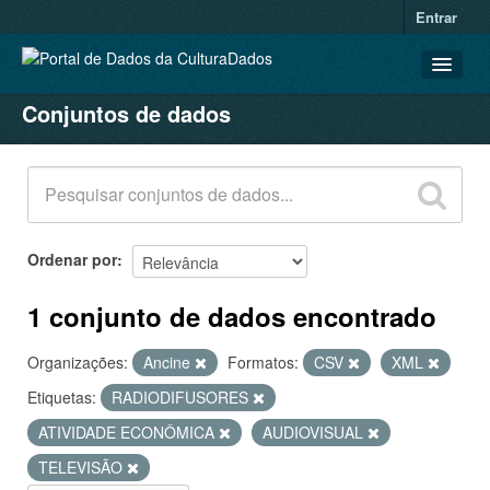
Entrar
Conjuntos de dados
CONJUNTOS DE DADOS
ORGANIZAÇÕES
GRUPOS
SOBRE
Ordenar por
1 conjunto de dados encontrado
Organizações:
Ancine
Formatos:
CSV
XML
Etiquetas:
RADIODIFUSORES
ATIVIDADE ECONÔMICA
AUDIOVISUAL
TELEVISÃO