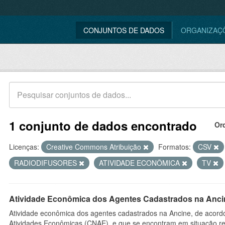
CONJUNTOS DE DADOS
ORGANIZAÇ
1 conjunto de dados encontrado
Or
Licenças:
Creative Commons Atribuição
Formatos:
CSV
RADIODIFUSORES
ATIVIDADE ECONÔMICA
TV
Atividade Econômica dos Agentes Cadastrados na Anci
Atividade econômica dos agentes cadastrados na Ancine, de acordo
Atividades Econômicas (CNAE), e que se encontram em situação re