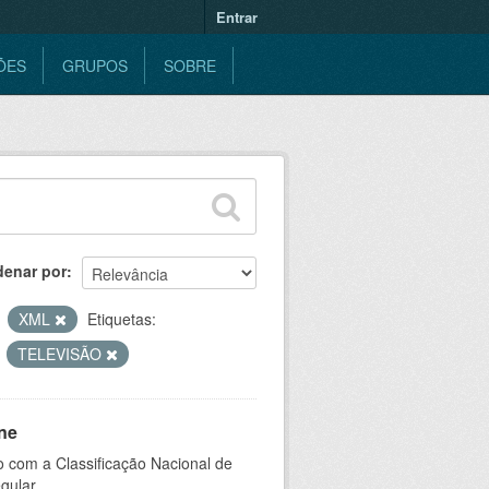
Entrar
ÕES
GRUPOS
SOBRE
denar por
XML
Etiquetas:
TELEVISÃO
ne
 com a Classificação Nacional de
gular.