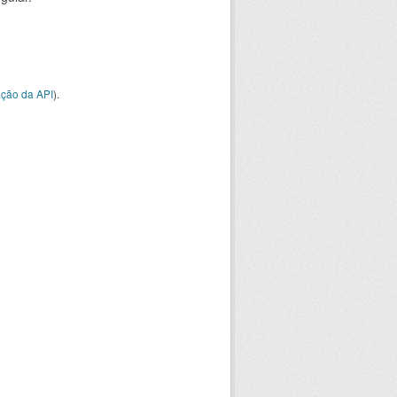
ção da API
).