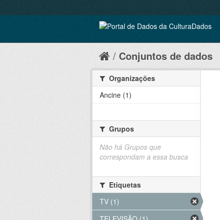
Conjuntos de dados
Organizações
Ancine (1)
Grupos
Não há Grupos que
correspondam a essa busca
Etiquetas
TV (1)
TELEVISÃO (1)