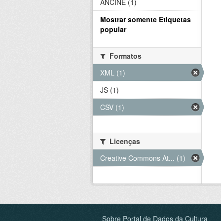
ANCINE (1)
Mostrar somente Etiquetas
popular
Formatos
XML (1)
JS (1)
CSV (1)
Licenças
Creative Commons At... (1)
Sobre Portal de Dados da Cultura