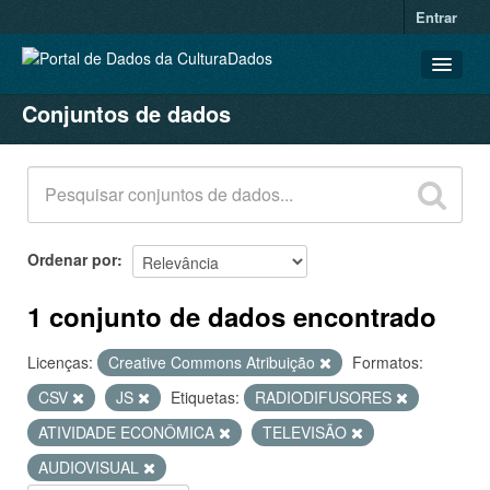
Entrar
Conjuntos de dados
CONJUNTOS DE DADOS
ORGANIZAÇÕES
GRUPOS
SOBRE
Ordenar por
1 conjunto de dados encontrado
Licenças:
Creative Commons Atribuição
Formatos:
CSV
JS
Etiquetas:
RADIODIFUSORES
ATIVIDADE ECONÔMICA
TELEVISÃO
AUDIOVISUAL