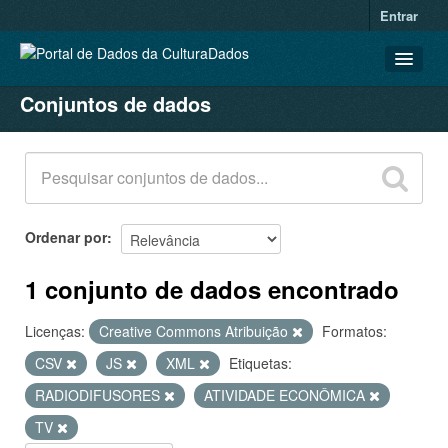
Entrar
Conjuntos de dados
CONJUNTOS DE DADOS
ORGANIZAÇÕES
GRUPOS
SOBRE
Ordenar por
1 conjunto de dados encontrado
Licenças:
Creative Commons Atribuição
Formatos:
CSV
JS
XML
Etiquetas:
RADIODIFUSORES
ATIVIDADE ECONÔMICA
TV