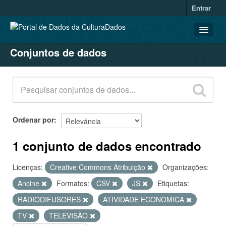
Entrar
Conjuntos de dados
CONJUNTOS DE DADOS
ORGANIZAÇÕES
GRUPOS
SOBRE
Ordenar por
1 conjunto de dados encontrado
Licenças:
Creative Commons Atribuição
Organizações:
Ancine
Formatos:
CSV
JS
Etiquetas:
RADIODIFUSORES
ATIVIDADE ECONÔMICA
TV
TELEVISÃO