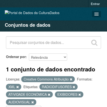
Entrar
Conjuntos de dados
CONJUNTOS DE DADOS
ORGANIZAÇÕES
GRUPOS
SOBRE
Ordenar por
1 conjunto de dados encontrado
Licenças:
Creative Commons Atribuição
Formatos:
XML
Etiquetas:
RADIODIFUSORES
ATIVIDADE ECONÔMICA
EXIBIDORES
AUDIOVISUAL