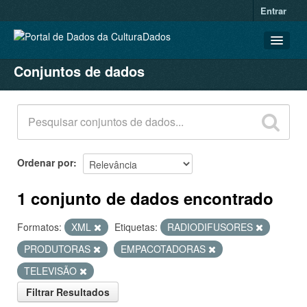
Entrar
Conjuntos de dados
CONJUNTOS DE DADOS
ORGANIZAÇÕES
GRUPOS
SOBRE
Ordenar por
1 conjunto de dados encontrado
Formatos:
XML
Etiquetas:
RADIODIFUSORES
PRODUTORAS
EMPACOTADORAS
TELEVISÃO
Filtrar Resultados