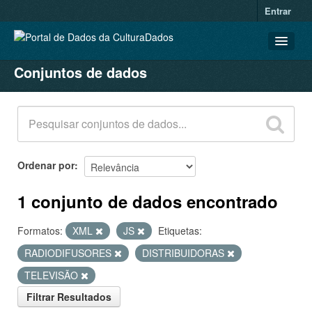
Entrar
Conjuntos de dados
CONJUNTOS DE DADOS
ORGANIZAÇÕES
GRUPOS
SOBRE
Ordenar por
1 conjunto de dados encontrado
Formatos:
XML
JS
Etiquetas:
RADIODIFUSORES
DISTRIBUIDORAS
TELEVISÃO
Filtrar Resultados