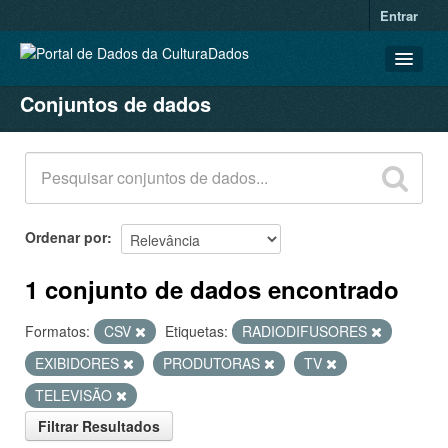
Entrar
Conjuntos de dados
CONJUNTOS DE DADOS
ORGANIZAÇÕES
GRUPOS
SOBRE
Ordenar por
1 conjunto de dados encontrado
Formatos:
CSV
Etiquetas:
RADIODIFUSORES
EXIBIDORES
PRODUTORAS
TV
TELEVISÃO
Filtrar Resultados