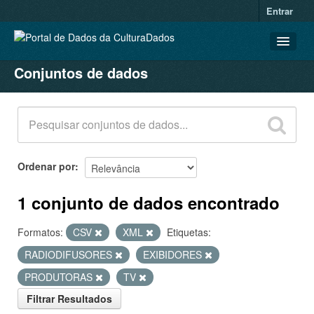
Entrar
Conjuntos de dados
CONJUNTOS DE DADOS
ORGANIZAÇÕES
GRUPOS
SOBRE
Ordenar por
1 conjunto de dados encontrado
Formatos:
CSV
XML
Etiquetas:
RADIODIFUSORES
EXIBIDORES
PRODUTORAS
TV
Filtrar Resultados