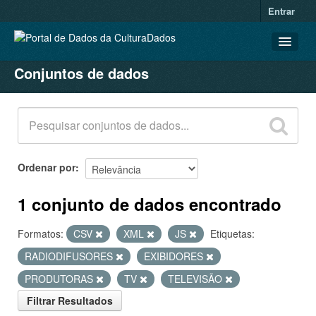
Entrar
Conjuntos de dados
CONJUNTOS DE DADOS
ORGANIZAÇÕES
GRUPOS
SOBRE
Ordenar por
1 conjunto de dados encontrado
Formatos:
CSV
XML
JS
Etiquetas:
RADIODIFUSORES
EXIBIDORES
PRODUTORAS
TV
TELEVISÃO
Filtrar Resultados