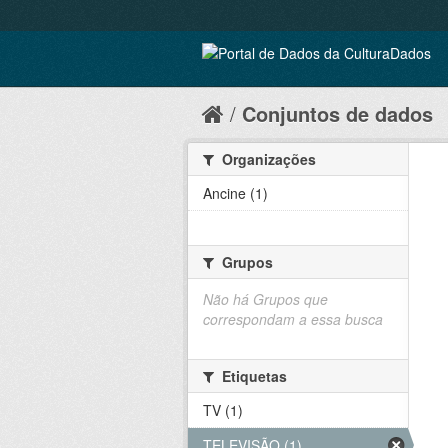
Conjuntos de dados
Organizações
Ancine (1)
Grupos
Não há Grupos que
correspondam a essa busca
Etiquetas
TV (1)
TELEVISÃO (1)