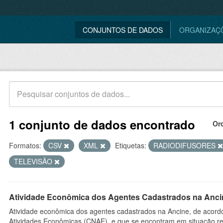
CONJUNTOS DE DADOS
ORGANIZAÇ
1 conjunto de dados encontrado
Or
Formatos:
CSV
XML
Etiquetas:
RADIODIFUSORES
TELEVISÃO
Atividade Econômica dos Agentes Cadastrados na Anci
Atividade econômica dos agentes cadastrados na Ancine, de acordo
Atividades Econômicas (CNAE), e que se encontram em situação re