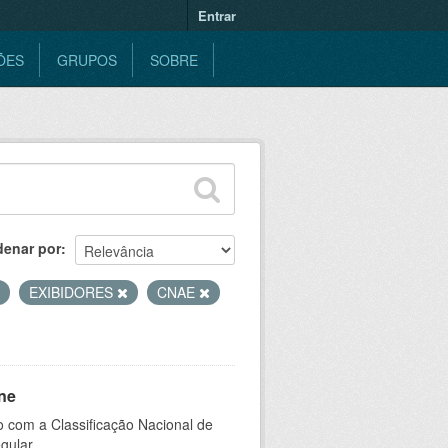
Entrar
ÕES
GRUPOS
SOBRE
denar por
EXIBIDORES
CNAE
ne
 com a Classificação Nacional de
gular.