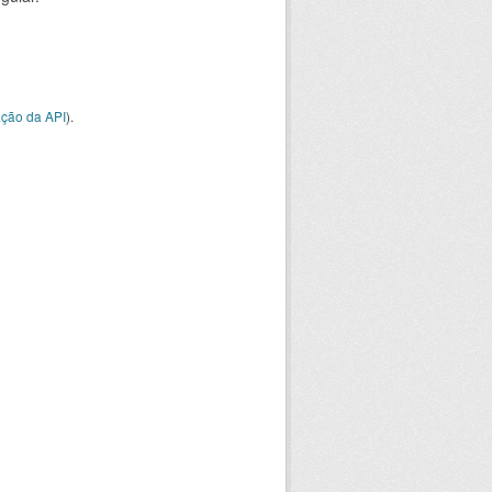
ção da API
).