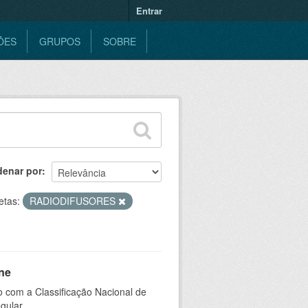
Entrar
ÕES
GRUPOS
SOBRE
denar por
etas:
RADIODIFUSORES
ne
 com a Classificação Nacional de
gular.