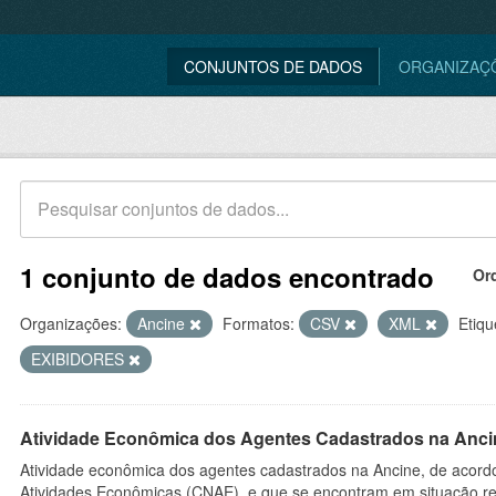
CONJUNTOS DE DADOS
ORGANIZAÇ
1 conjunto de dados encontrado
Or
Organizações:
Ancine
Formatos:
CSV
XML
Etiqu
EXIBIDORES
Atividade Econômica dos Agentes Cadastrados na Anci
Atividade econômica dos agentes cadastrados na Ancine, de acordo
Atividades Econômicas (CNAE), e que se encontram em situação re