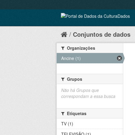
Conjuntos de dados
Organizações
Ancine (1)
Grupos
Não há Grupos que
correspondam a essa busca
Etiquetas
TV (1)
TELEVISÃO (1)