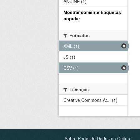
ANCINE (1)
Mostrar somente Etiquetas
popular
Formatos
XML (1)
JS (1)
CSV (1)
Licenças
Creative Commons At... (1)
Sobre Portal de Dados da Cultura