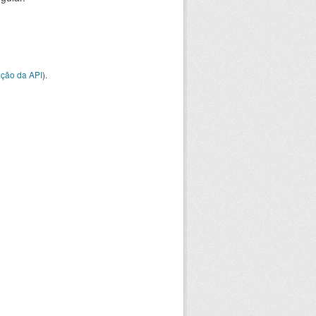
ção da API
).