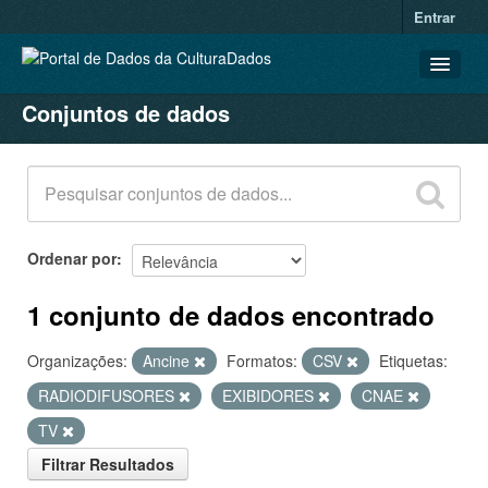
Entrar
Conjuntos de dados
CONJUNTOS DE DADOS
ORGANIZAÇÕES
GRUPOS
SOBRE
Ordenar por
1 conjunto de dados encontrado
Organizações:
Ancine
Formatos:
CSV
Etiquetas:
RADIODIFUSORES
EXIBIDORES
CNAE
TV
Filtrar Resultados