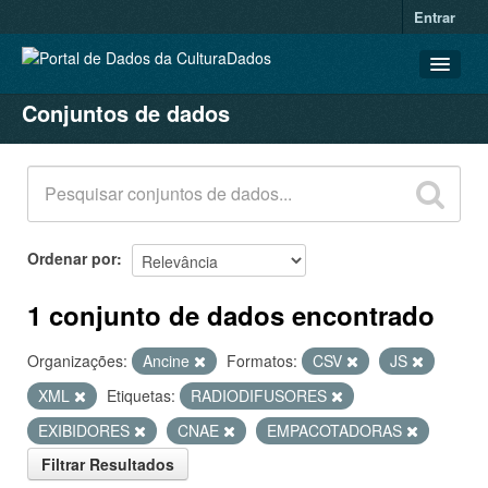
Entrar
Conjuntos de dados
CONJUNTOS DE DADOS
ORGANIZAÇÕES
GRUPOS
SOBRE
Ordenar por
1 conjunto de dados encontrado
Organizações:
Ancine
Formatos:
CSV
JS
XML
Etiquetas:
RADIODIFUSORES
EXIBIDORES
CNAE
EMPACOTADORAS
Filtrar Resultados