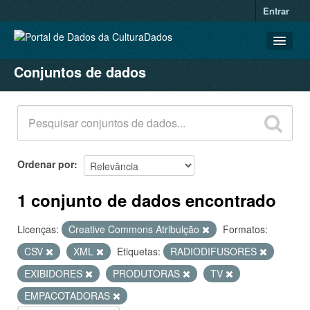
Entrar
Conjuntos de dados
CONJUNTOS DE DADOS
ORGANIZAÇÕES
GRUPOS
SOBRE
Ordenar por
1 conjunto de dados encontrado
Licenças:
Creative Commons Atribuição
Formatos:
CSV
XML
Etiquetas:
RADIODIFUSORES
EXIBIDORES
PRODUTORAS
TV
EMPACOTADORAS