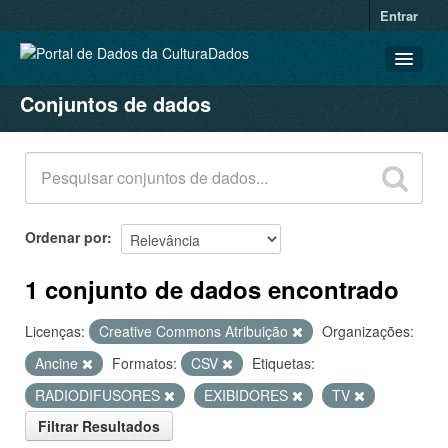
Entrar
Conjuntos de dados
CONJUNTOS DE DADOS
ORGANIZAÇÕES
GRUPOS
SOBRE
Ordenar por
1 conjunto de dados encontrado
Licenças:
Creative Commons Atribuição
Organizações:
Ancine
Formatos:
CSV
Etiquetas:
RADIODIFUSORES
EXIBIDORES
TV
Filtrar Resultados