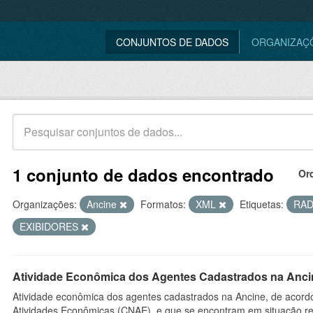
CONJUNTOS DE DADOS
ORGANIZAÇ
1 conjunto de dados encontrado
Or
Organizações:
Ancine
Formatos:
XML
Etiquetas:
RAD
EXIBIDORES
Atividade Econômica dos Agentes Cadastrados na Anci
Atividade econômica dos agentes cadastrados na Ancine, de acordo
Atividades Econômicas (CNAE), e que se encontram em situação re