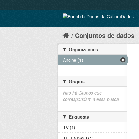
Conjuntos de dados
Organizações
Ancine (1)
Grupos
Não há Grupos que
correspondam a essa busca
Etiquetas
TV (1)
TELEVISÃO (1)