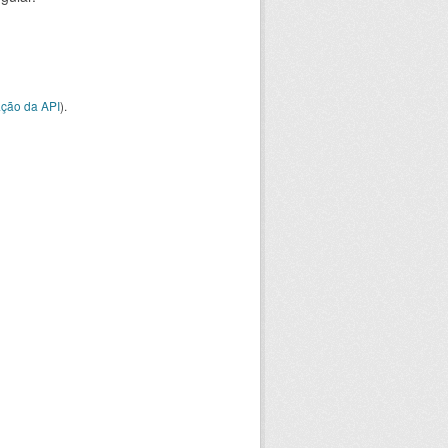
ção da API
).