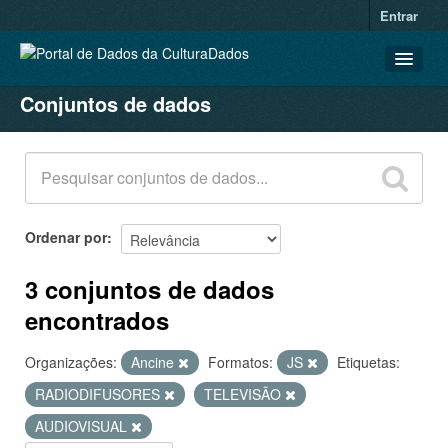
Entrar
Conjuntos de dados
CONJUNTOS DE DADOS
ORGANIZAÇÕES
GRUPOS
SOBRE
Ordenar por
3 conjuntos de dados
encontrados
Organizações:
Ancine
Formatos:
JS
Etiquetas:
RADIODIFUSORES
TELEVISÃO
AUDIOVISUAL