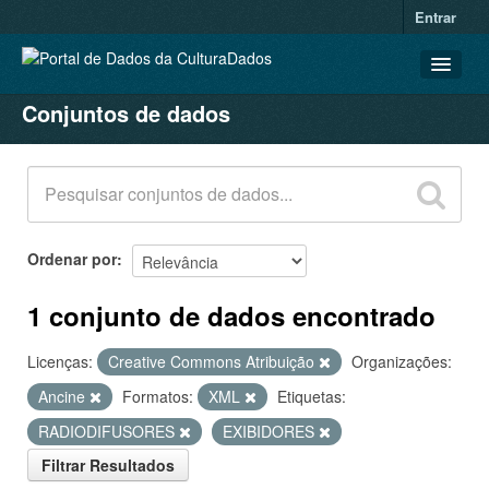
Entrar
Conjuntos de dados
CONJUNTOS DE DADOS
ORGANIZAÇÕES
GRUPOS
SOBRE
Ordenar por
1 conjunto de dados encontrado
Licenças:
Creative Commons Atribuição
Organizações:
Ancine
Formatos:
XML
Etiquetas:
RADIODIFUSORES
EXIBIDORES
Filtrar Resultados