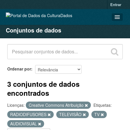
Entrar
Conjuntos de dados
CONJUNTOS DE DADOS
ORGANIZAÇÕES
GRUPOS
SOBRE
Ordenar por
3 conjuntos de dados
encontrados
Licenças:
Creative Commons Atribuição
Etiquetas:
RADIODIFUSORES
TELEVISÃO
TV
AUDIOVISUAL