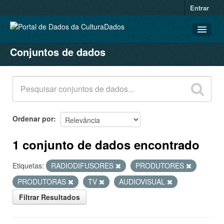
Entrar
Conjuntos de dados
CONJUNTOS DE DADOS
ORGANIZAÇÕES
GRUPOS
SOBRE
Ordenar por
1 conjunto de dados encontrado
Etiquetas:
RADIODIFUSORES
PRODUTORES
PRODUTORAS
TV
AUDIOVISUAL
Filtrar Resultados