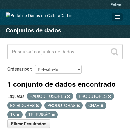
Entrar
Conjuntos de dados
CONJUNTOS DE DADOS
ORGANIZAÇÕES
GRUPOS
SOBRE
Ordenar por
1 conjunto de dados encontrado
Etiquetas:
RADIODIFUSORES
PRODUTORES
EXIBIDORES
PRODUTORAS
CNAE
TV
TELEVISÃO
Filtrar Resultados