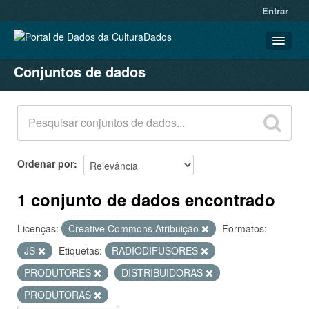
Entrar
Conjuntos de dados
CONJUNTOS DE DADOS
ORGANIZAÇÕES
GRUPOS
SOBRE
Ordenar por
1 conjunto de dados encontrado
Licenças:
Creative Commons Atribuição
Formatos:
JS
Etiquetas:
RADIODIFUSORES
PRODUTORES
DISTRIBUIDORAS
PRODUTORAS