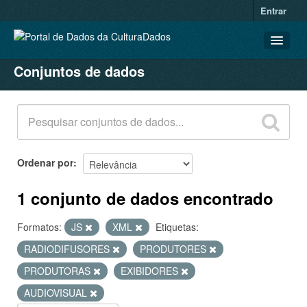
Entrar
Conjuntos de dados
CONJUNTOS DE DADOS
ORGANIZAÇÕES
GRUPOS
SOBRE
Ordenar por
1 conjunto de dados encontrado
Formatos:
JS
XML
Etiquetas:
RADIODIFUSORES
PRODUTORES
PRODUTORAS
EXIBIDORES
AUDIOVISUAL