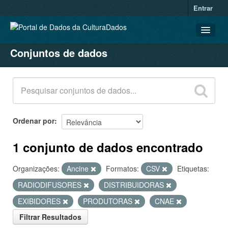
Entrar
Conjuntos de dados
CONJUNTOS DE DADOS
ORGANIZAÇÕES
GRUPOS
SOBRE
Ordenar por
1 conjunto de dados encontrado
Organizações:
Ancine
Formatos:
CSV
Etiquetas:
RADIODIFUSORES
DISTRIBUIDORAS
EXIBIDORES
PRODUTORAS
CNAE
Filtrar Resultados