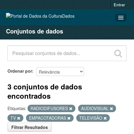
Entrar
Conjuntos de dados
CONJUNTOS DE DADOS
ORGANIZAÇÕES
GRUPOS
SOBRE
Ordenar por
3 conjuntos de dados
encontrados
Etiquetas:
RADIODIFUSORES
AUDIOVISUAL
TV
EMPACOTADORAS
TELEVISÃO
Filtrar Resultados