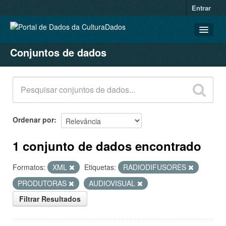
Entrar
Conjuntos de dados
CONJUNTOS DE DADOS
ORGANIZAÇÕES
GRUPOS
SOBRE
Ordenar por
1 conjunto de dados encontrado
Formatos:
XML
Etiquetas:
RADIODIFUSORES
PRODUTORAS
AUDIOVISUAL
Filtrar Resultados