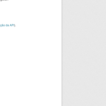
ção da API
).