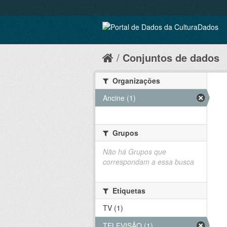
Conjuntos de dados
Organizações
Ancine (1)
Grupos
Não há Grupos que
correspondam a essa busca
Etiquetas
TV (1)
TELEVISÃO (1)