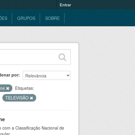
Entrar
ÕES
GRUPOS
SOBRE
denar por
ine
Etiquetas:
TELEVISÃO
ne
 com a Classificação Nacional de
gular.