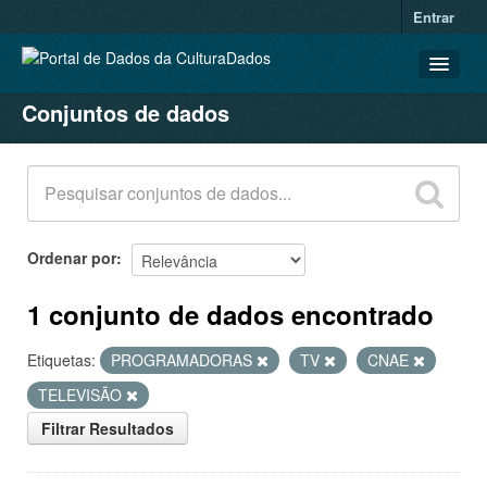
Entrar
Conjuntos de dados
CONJUNTOS DE DADOS
ORGANIZAÇÕES
GRUPOS
SOBRE
Ordenar por
1 conjunto de dados encontrado
Etiquetas:
PROGRAMADORAS
TV
CNAE
TELEVISÃO
Filtrar Resultados