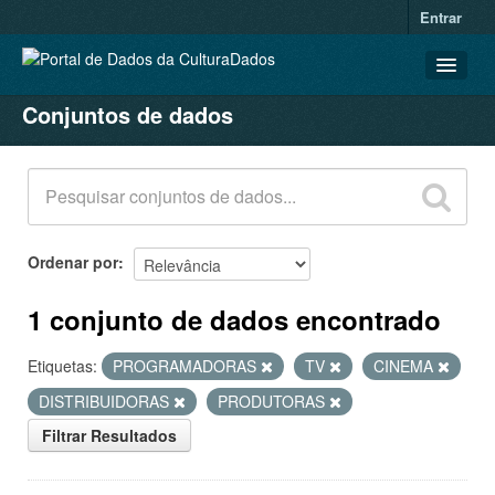
Entrar
Conjuntos de dados
CONJUNTOS DE DADOS
ORGANIZAÇÕES
GRUPOS
SOBRE
Ordenar por
1 conjunto de dados encontrado
Etiquetas:
PROGRAMADORAS
TV
CINEMA
DISTRIBUIDORAS
PRODUTORAS
Filtrar Resultados