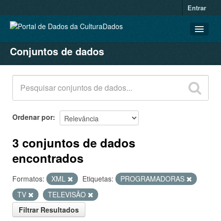
Entrar
Conjuntos de dados
CONJUNTOS DE DADOS
ORGANIZAÇÕES
GRUPOS
SOBRE
Ordenar por
3 conjuntos de dados
encontrados
Formatos:
XML
Etiquetas:
PROGRAMADORAS
TV
TELEVISÃO
Filtrar Resultados