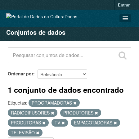
Entrar
Conjuntos de dados
CONJUNTOS DE DADOS
ORGANIZAÇÕES
GRUPOS
SOBRE
Ordenar por
1 conjunto de dados encontrado
Etiquetas:
PROGRAMADORAS
RADIODIFUSORES
PRODUTORES
PRODUTORAS
TV
EMPACOTADORAS
TELEVISÃO