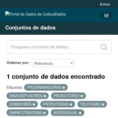
Entrar
Conjuntos de dados
CONJUNTOS DE DADOS
ORGANIZAÇÕES
GRUPOS
SOBRE
Ordenar por
1 conjunto de dados encontrado
Etiquetas:
PROGRAMADORAS
RADIODIFUSORES
PRODUTORES
EXIBIDORES
PRODUTORAS
TELEVISÃO
EMPACOTADORAS
AUDIOVISUAL