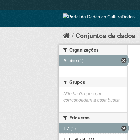
Conjuntos de dados
Organizações
Ancine (1)
Grupos
Não há Grupos que
correspondam a essa busca
Etiquetas
TV (1)
TELEVISÃO (1)