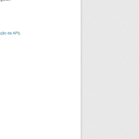
ção da API
).