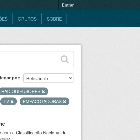
Entrar
ÕES
GRUPOS
SOBRE
denar por
RADIODIFUSORES
TV
EMPACOTADORAS
ne
 com a Classificação Nacional de
gular.