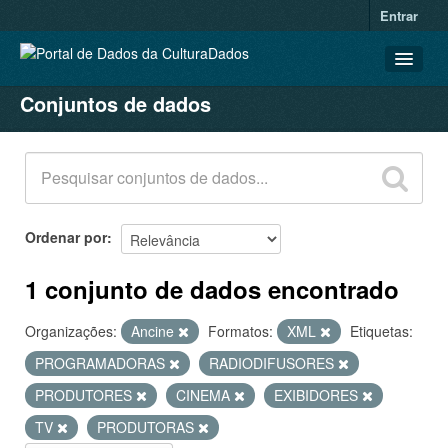
Entrar
Conjuntos de dados
CONJUNTOS DE DADOS
ORGANIZAÇÕES
GRUPOS
SOBRE
Ordenar por
1 conjunto de dados encontrado
Organizações:
Ancine
Formatos:
XML
Etiquetas:
PROGRAMADORAS
RADIODIFUSORES
PRODUTORES
CINEMA
EXIBIDORES
TV
PRODUTORAS