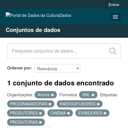
Entrar
Conjuntos de dados
CONJUNTOS DE DADOS
ORGANIZAÇÕES
GRUPOS
SOBRE
Ordenar por
1 conjunto de dados encontrado
Organizações:
Ancine
Formatos:
XML
Etiquetas:
PROGRAMADORAS
RADIODIFUSORES
PRODUTORES
CINEMA
EXIBIDORES
PRODUTORAS