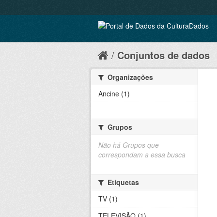
Conjuntos de dados
Organizações
Ancine (1)
Grupos
Não há Grupos que
correspondam a essa busca
Etiquetas
TV (1)
TELEVISÃO (1)