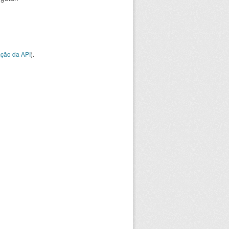
ção da API
).