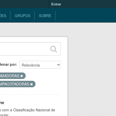
Entrar
ÕES
GRUPOS
SOBRE
denar por
AMADORAS
MPACOTADORAS
ne
 com a Classificação Nacional de
gular.