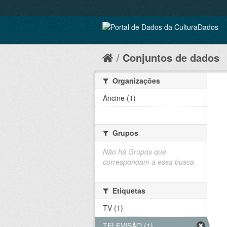
Conjuntos de dados
Organizações
Ancine (1)
Grupos
Não há Grupos que
correspondam a essa busca
Etiquetas
TV (1)
TELEVISÃO (1)