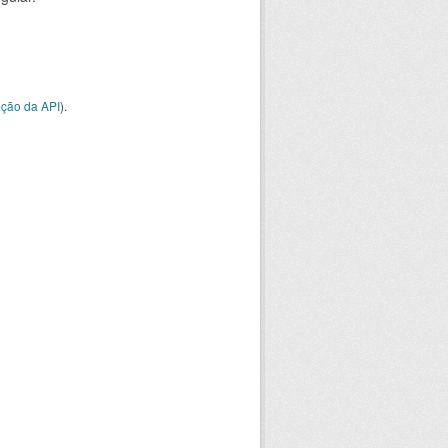
ção da API
).