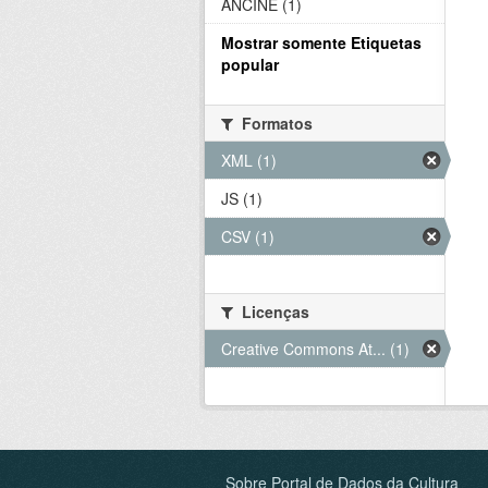
ANCINE (1)
Mostrar somente Etiquetas
popular
Formatos
XML (1)
JS (1)
CSV (1)
Licenças
Creative Commons At... (1)
Sobre Portal de Dados da Cultura