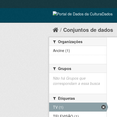
Conjuntos de dados
Organizações
Ancine (1)
Grupos
Não há Grupos que
correspondam a essa busca
Etiquetas
TV (1)
TELEVISÃO (1)