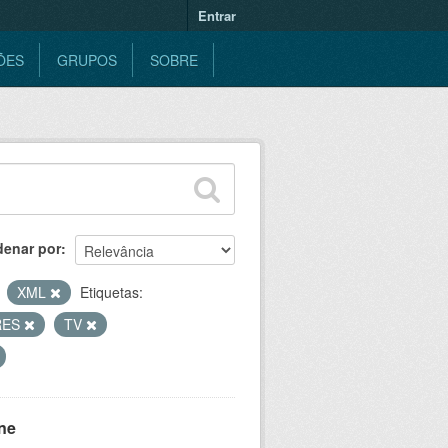
Entrar
ÕES
GRUPOS
SOBRE
denar por
XML
Etiquetas:
RES
TV
ne