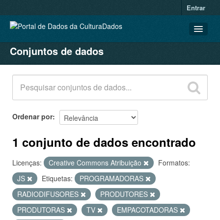
Entrar
Conjuntos de dados
CONJUNTOS DE DADOS
ORGANIZAÇÕES
GRUPOS
SOBRE
Ordenar por
1 conjunto de dados encontrado
Licenças:
Creative Commons Atribuição
Formatos:
JS
Etiquetas:
PROGRAMADORAS
RADIODIFUSORES
PRODUTORES
PRODUTORAS
TV
EMPACOTADORAS