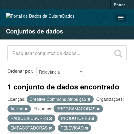
Entrar
Conjuntos de dados
CONJUNTOS DE DADOS
ORGANIZAÇÕES
GRUPOS
SOBRE
Ordenar por
1 conjunto de dados encontrado
Licenças:
Creative Commons Atribuição
Organizações:
Ancine
Etiquetas:
PROGRAMADORAS
RADIODIFUSORES
PRODUTORES
EMPACOTADORAS
TELEVISÃO