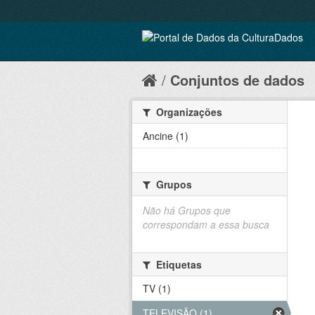
Conjuntos de dados
Organizações
Ancine (1)
Grupos
Não há Grupos que
correspondam a essa busca
Etiquetas
TV (1)
TELEVISÃO (1)