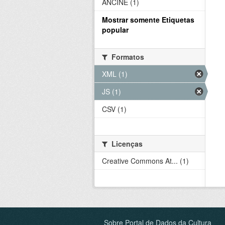
ANCINE (1)
Mostrar somente Etiquetas
popular
Formatos
XML (1)
JS (1)
CSV (1)
Licenças
Creative Commons At... (1)
Sobre Portal de Dados da Cultura