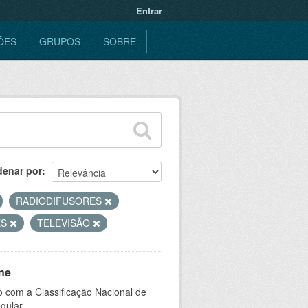
Entrar
ÕES
GRUPOS
SOBRE
denar por
RADIODIFUSORES
ES
TELEVISÃO
ne
 com a Classificação Nacional de
gular.