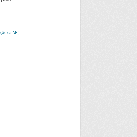
ção da API
).