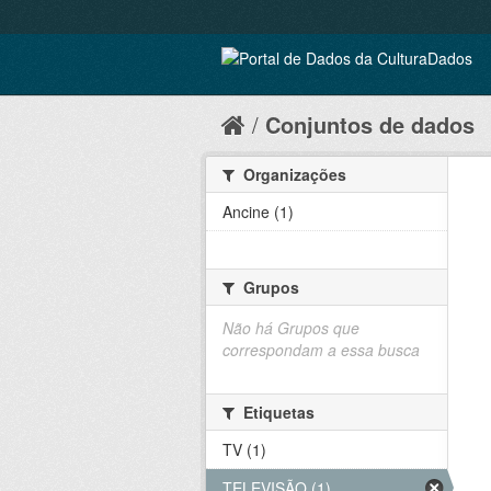
Conjuntos de dados
Organizações
Ancine (1)
Grupos
Não há Grupos que
correspondam a essa busca
Etiquetas
TV (1)
TELEVISÃO (1)