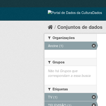
Conjuntos de dados
Organizações
Ancine (1)
Grupos
Não há Grupos que
correspondam a essa busca
Etiquetas
TV (1)
TELEVISÃO (1)