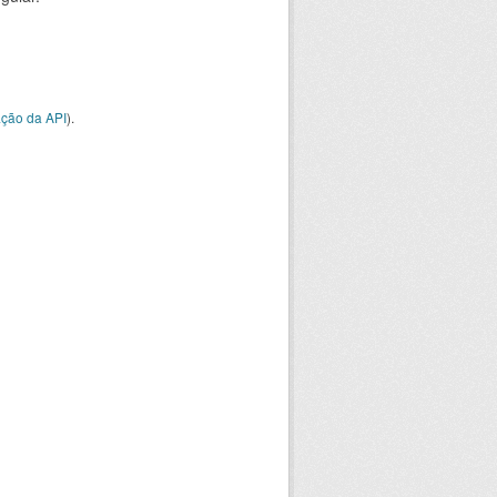
ção da API
).